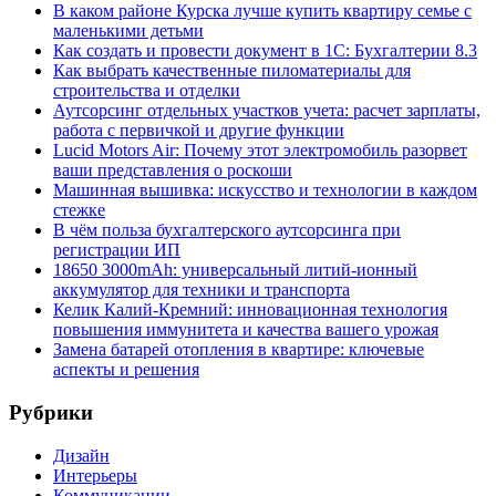
В каком районе Курска лучше купить квартиру семье с
маленькими детьми
Как создать и провести документ в 1С: Бухгалтерии 8.3
Как выбрать качественные пиломатериалы для
строительства и отделки
Аутсорсинг отдельных участков учета: расчет зарплаты,
работа с первичкой и другие функции
Lucid Motors Air: Почему этот электромобиль разорвет
ваши представления о роскоши
Машинная вышивка: искусство и технологии в каждом
стежке
В чём польза бухгалтерского аутсорсинга при
регистрации ИП
18650 3000mAh: универсальный литий-ионный
аккумулятор для техники и транспорта
Келик Калий-Кремний: инновационная технология
повышения иммунитета и качества вашего урожая
Замена батарей отопления в квартире: ключевые
аспекты и решения
Рубрики
Дизайн
Интерьеры
Коммуникации