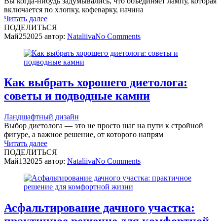
Вы когда-нибудь задумывались, что объединяет лампу, которая
включается по хлопку, кофеварку, начина
Читать далее
ПОДЕЛИТЬСЯ
Май
25
2025
автор:
Nataliiva
No
Comments
Как выбрать хорошего диетолога:
советы и подводные камни
Ландшафтный дизайн
Выбор диетолога — это не просто шаг на пути к стройной
фигуре, а важное решение, от которого напрям
Читать далее
ПОДЕЛИТЬСЯ
Май
13
2025
автор:
Nataliiva
No
Comments
Асфальтирование дачного участка: