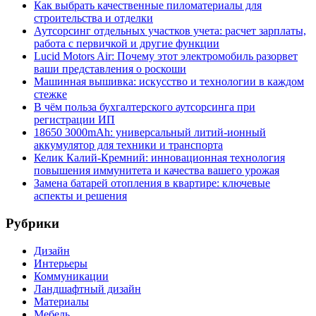
Как выбрать качественные пиломатериалы для
строительства и отделки
Аутсорсинг отдельных участков учета: расчет зарплаты,
работа с первичкой и другие функции
Lucid Motors Air: Почему этот электромобиль разорвет
ваши представления о роскоши
Машинная вышивка: искусство и технологии в каждом
стежке
В чём польза бухгалтерского аутсорсинга при
регистрации ИП
18650 3000mAh: универсальный литий-ионный
аккумулятор для техники и транспорта
Келик Калий-Кремний: инновационная технология
повышения иммунитета и качества вашего урожая
Замена батарей отопления в квартире: ключевые
аспекты и решения
Рубрики
Дизайн
Интерьеры
Коммуникации
Ландшафтный дизайн
Материалы
Мебель