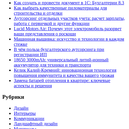
Как создать и провести документ в 1С: Бухгалтерии 8.3
Как выбрать качественные пиломатериалы для
строительства и отделки
Аутсорсинг отдельных участков учета: расчет зарплаты,
работа с первичкой и другие функции
Lucid Motors Air: Почему этот электромобиль разорвет
ваши представления о роскоши
Машинная вышивка: искусство и технологии в каждом
стежке
В чём польза бухгалтерского аутсорсинга при
регистрации ИП
18650 3000mAh: универсальный литий-ионный
аккумулятор для техники и транспорта
Келик Калий-Кремний: инновационная технология
повышения иммунитета и качества вашего урожая
Замена батарей отопления в квартире: ключевые
аспекты и решения
Рубрики
Дизайн
Интерьеры
Коммуникации
Ландшафтный дизайн
Материалы