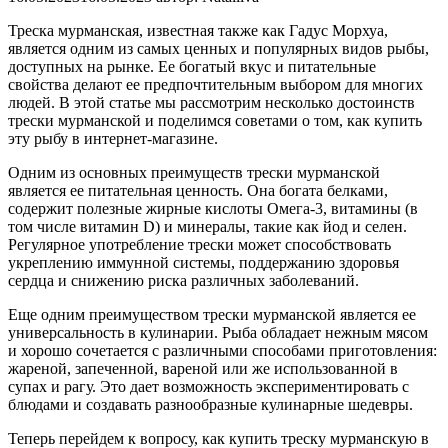
Треска мурманская, известная также как Гадус Морхуа,
является одним из самых ценных и популярных видов рыбы,
доступных на рынке. Ее богатый вкус и питательные
свойства делают ее предпочтительным выбором для многих
людей. В этой статье мы рассмотрим несколько достоинств
трески мурманской и поделимся советами о том, как купить
эту рыбу в интернет-магазине.
Одним из основных преимуществ трески мурманской
является ее питательная ценность. Она богата белками,
содержит полезные жирные кислоты Омега-3, витамины (в
том числе витамин D) и минералы, такие как йод и селен.
Регулярное употребление трески может способствовать
укреплению иммунной системы, поддержанию здоровья
сердца и снижению риска различных заболеваний.
Еще одним преимуществом трески мурманской является ее
универсальность в кулинарии. Рыба обладает нежным мясом
и хорошо сочетается с различными способами приготовления:
жареной, запеченной, вареной или же использованной в
супах и рагу. Это дает возможность экспериментировать с
блюдами и создавать разнообразные кулинарные шедевры.
Теперь перейдем к вопросу, как купить треску мурманскую в