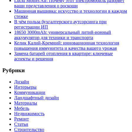
Lucid Motors Air: Почему этот электромобиль разорвет
ваши представления о роскоши
Машинная вышивка: искусство и технологии в каждом
стежке
В чём польза бухгалтерского аутсорсинга при
регистрации ИП
18650 3000mAh: универсальный литий-ионный
аккумулятор для техники и транспорта
Келик Калий-Кремний: инновационная технология
повышения иммунитета и качества вашего урожая
Замена батарей отопления в квартире: ключевые
аспекты и решения
Рубрики
Дизайн
Интерьеры
Коммуникации
Ландшафтный дизайн
Материалы
Мебель
Недвижимость
Ремонт
Статьи
Строительство