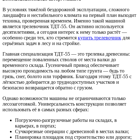
В условиях тяжёлой бездорожной эксплуатации, сложного
ландшафта и нестабильного климата на первый план выходит
техника, проверенная временем. Именно такой машиной
является трелевочник ТДТ-55. Он активно используется
десятилетиями, а сегодня интерес к нему только растёт —
особенно среди тех, кто стремится
купить трелевочник
для
серьёзных задач в лесу и на стройке.
Главная специализация ТДТ-55 — это трелевка древесины:
перемещение поваленных стволов от места валки до
временного склада. Гусеничный привод обеспечивает
высокую проходимость на любом типе грунта — будь то
грязь, снег, болото или торфяник. Благодаря этому ТДТ-55 с
лёгкостью добирается до труднодоступных участков и
безопасно возвращается обратно с грузом.
Однако возможности машины не ограничиваются только
лесозаготовкой. Универсальность конструкции позволяет
использовать её в самых разных сферах:
Погрузочно-разгрузочные работы на складах, в
карьерах, в портах;
Сучкорезные операции с древесиной в местах валки;
Планировка площадок под строительство или дороги;