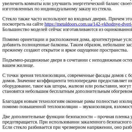
увеличить комнаты или улучшить энергетический баланс своег
изготовленных по индивидуальному заказу из стекла.
Стекло также часто используют во входных дверях. Причем это
посмотреть на сайте
https://metaldoors.com.ua/142-vkhodnye-dveri
Большинство моделей сейчас изготавливаются из оцинкованной 
Помимо ориентации и расположения дома, архитектурные усло
добавить полноценные балконы. Таким образом, небольшие за
прежнему создают открытое и яркое ощущение пространства.
Подъемно-раздвижные двери в сочетании с неподвижным остек
вашем жилище.
С точки зрения теплоизоляции, современные фасады домов с 
домов. Значение коэффициента теплопередачи предоставляет и
оборудование, такое как шторы, жалюзи или рольставни, могу
становятся небольшим бесплатным дополнительным обогревом 
Благодаря новым технологиям оконные рамы полностью изоли
помимо повышенной теплоизоляции – звукоизоляция, взломосто
Две дополнительные функции безопасности – прочная пленка у
предотвращается. При использовании закаленного безопасного 
Если стекло разбивается при чрезмерном напряжении, оно разб