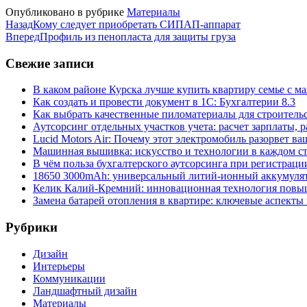
Опубликовано в рубрике
Материалы
Назад
Кому следует приобретать СИПАП-аппарат
Вперед
Профиль из пенопласта для защиты груза
Свежие записи
В каком районе Курска лучше купить квартиру семье с м
Как создать и провести документ в 1С: Бухгалтерии 8.3
Как выбрать качественные пиломатериалы для строительс
Аутсорсинг отдельных участков учета: расчет зарплаты, 
Lucid Motors Air: Почему этот электромобиль разорвет в
Машинная вышивка: искусство и технологии в каждом с
В чём польза бухгалтерского аутсорсинга при регистрац
18650 3000mAh: универсальный литий-ионный аккумулят
Келик Калий-Кремний: инновационная технология повыш
Замена батарей отопления в квартире: ключевые аспекты
Рубрики
Дизайн
Интерьеры
Коммуникации
Ландшафтный дизайн
Материалы