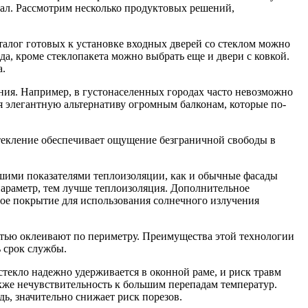
иал. Рассмотрим несколько продуктовых решений,
талог готовых к установке входных дверей со стеклом можно
да, кроме стеклопакета можно выбрать еще и двери с ковкой.
а.
ия. Например, в густонаселенных городах часто невозможно
 элегантную альтернативу огромным балконам, которые по-
екление обеспечивает ощущение безграничной свободы в
шими показателями теплоизоляции, как и обычные фасады
араметр, тем лучше теплоизоляция. Дополнительное
ное покрытие для использования солнечного излучения
тью оклеивают по периметру. Преимущества этой технологии
 срок службы.
текло надежно удерживается в оконной раме, и риск травм
акже нечувствительность к большим перепадам температур.
дь, значительно снижает риск порезов.