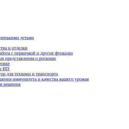
аленькими детьми
тва и отделки
работа с первичкой и другие функции
аши представления о роскоши
тежке
ии ИП
ор для техники и транспорта
ения иммунитета и качества вашего урожая
 и решения