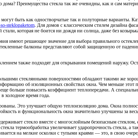
о дома? Преимущества стекла так же очевидны, как и сам матер
 могут быть как одностворчатые так и полуторные варианты. Ка
-so-steklopaketom
. Для домов с классическим стилем дизайна фаса
стали, которая не боится ни дождя ни солнца, даже без козырьк
вия имеют решающее значение для выбора правильного остеклен
стекленные балконы представляют собой защищенную от падения
лением также подходят для открывания помещений наружу. Ост
большими стеклянными поверхностями обладают такими же хоро
нформацию об изоляционных свойствах окна. Чем меньше этот п
т еще больше повысить коэффициент теплопередачи. А специаль
в холодное время года.
рованы. Это улучшает общую теплоизоляцию дома. Окна полнос
йкость и функциональность окна значительно улучшены за весь
держивает стекло вместе с многослойным безопасным стеклом, с
стекла термообработка увеличивает ударопрочность стекла, а т
ивается на мелкие осколки с тупыми краями — это, в свою очере