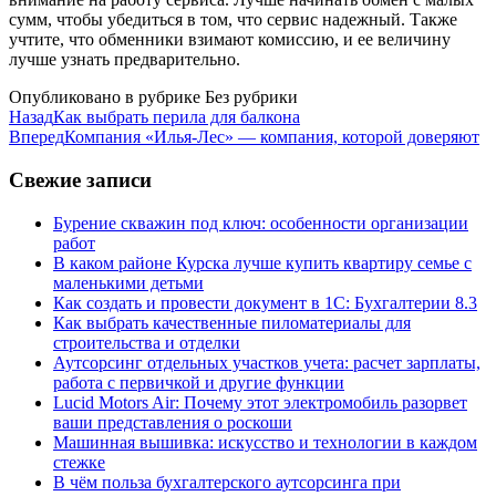
сумм, чтобы убедиться в том, что сервис надежный. Также
учтите, что обменники взимают комиссию, и ее величину
лучше узнать предварительно.
Опубликовано в рубрике Без рубрики
Назад
Как выбрать перила для балкона
Вперед
Компания «Илья-Лес» — компания, которой доверяют
Свежие записи
Бурение скважин под ключ: особенности организации
работ
В каком районе Курска лучше купить квартиру семье с
маленькими детьми
Как создать и провести документ в 1С: Бухгалтерии 8.3
Как выбрать качественные пиломатериалы для
строительства и отделки
Аутсорсинг отдельных участков учета: расчет зарплаты,
работа с первичкой и другие функции
Lucid Motors Air: Почему этот электромобиль разорвет
ваши представления о роскоши
Машинная вышивка: искусство и технологии в каждом
стежке
В чём польза бухгалтерского аутсорсинга при