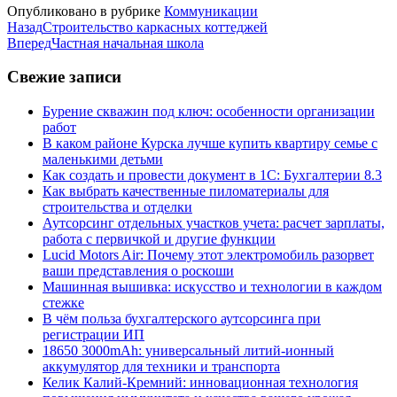
Опубликовано в рубрике
Коммуникации
Назад
Строительство каркасных коттеджей
Вперед
Частная начальная школа
Свежие записи
Бурение скважин под ключ: особенности организации
работ
В каком районе Курска лучше купить квартиру семье с
маленькими детьми
Как создать и провести документ в 1С: Бухгалтерии 8.3
Как выбрать качественные пиломатериалы для
строительства и отделки
Аутсорсинг отдельных участков учета: расчет зарплаты,
работа с первичкой и другие функции
Lucid Motors Air: Почему этот электромобиль разорвет
ваши представления о роскоши
Машинная вышивка: искусство и технологии в каждом
стежке
В чём польза бухгалтерского аутсорсинга при
регистрации ИП
18650 3000mAh: универсальный литий-ионный
аккумулятор для техники и транспорта
Келик Калий-Кремний: инновационная технология