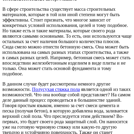
В сфере строительства существует масса строительных
материалов, которые в той или иной степени могут быть
эффективны. Стоит признать, что многое зависит от
конкретных условий использования, целей и тому подобное.
Но также есть и такие материалы, которые своего рода
являются самыми основными. То есть, они используются чаще
остальных за счет наличия большого количества плюсов.
Сюда смело можно отнести бетонную смесь. Она может быть
использована на самых разных этапах строительства, а также
в самых разных целей. Например, бетонная смесь может стать
впоследствии железобетонным изделием в виде плиты и не
только. Она может стать основой фундамента и тому
подобное.
В данном случае будет рассмотрены немного другие
возможности.
Полусухая стяжка пола
является одной из таких
возможностей. Что она вообще собой представляет? На самом
деле данный процесс проводиться в большинстве зданий.
Говоря простым языком, именно за счет смеси цемента и
песка (получая бетон), в которую добавлена вода, заливается
верхний слой пола. Что преследуется этим действием? Во-
первых, это будет своего рода защитный слой. Он наносится
уже на готовую черновую стяжку или какую-то другую
твердую и устойчивую поверхность. Также он станет