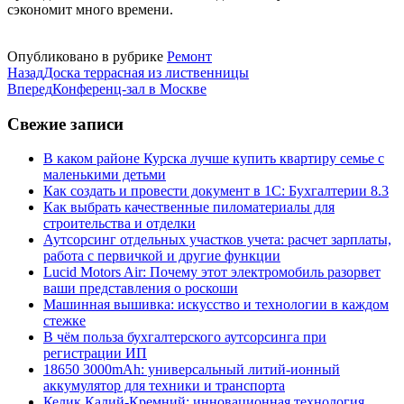
сэкономит много времени.
Опубликовано в рубрике
Ремонт
Назад
Доска террасная из лиственницы
Вперед
Конференц-зал в Москве
Свежие записи
В каком районе Курска лучше купить квартиру семье с
маленькими детьми
Как создать и провести документ в 1С: Бухгалтерии 8.3
Как выбрать качественные пиломатериалы для
строительства и отделки
Аутсорсинг отдельных участков учета: расчет зарплаты,
работа с первичкой и другие функции
Lucid Motors Air: Почему этот электромобиль разорвет
ваши представления о роскоши
Машинная вышивка: искусство и технологии в каждом
стежке
В чём польза бухгалтерского аутсорсинга при
регистрации ИП
18650 3000mAh: универсальный литий-ионный
аккумулятор для техники и транспорта
Келик Калий-Кремний: инновационная технология