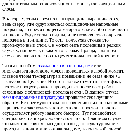
дополнительным теплоизоляционным и звукоизоляционным
слоем.
Во-вторых, этим слоем полы в принципе выравниваются,
ведь сверху уже будут класться облицовочные напольные
покрытия, во время процесса которого какие-либо неточности
и наклоны будут сильно видны, и не позволят это покрытие
положить в принципе. То есть, полусухая стяжка это
промежуточный слой. Он может быть последним в редких
случаях, например, в каком-то гараже. Правда, в данном
случае лучше использовать цемент повышенной крепости
Таким способом
стяжка пола в частном доме
или
многоквартирном доме может проводиться в любой момент,
главное чтобы температура в помещении не была ниже +5
градусов по Цельсию. Но стоит также отметить и тот факт,
что этот процесс должен проводиться после всех работ
связанных с облицовкой потолка и стен. В данном случае
механизированная штукатурка
проявляет себя лучшим
образом. Её преимуществом по сравнению с альтернативными
вариантами заключается в том, что она просто-напросто
осуществляет работу намного быстрее. Тут понадобится
специальный аппарат, но оно стоит того. В частном случае
это может не совсем выгодно, но когда оштукатуривание
проходит в новом многоэтажном доме, то тут такой способ