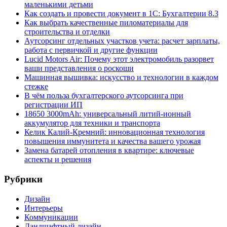
маленькими детьми
Как создать и провести документ в 1С: Бухгалтерии 8.3
Как выбрать качественные пиломатериалы для
строительства и отделки
Аутсорсинг отдельных участков учета: расчет зарплаты,
работа с первичкой и другие функции
Lucid Motors Air: Почему этот электромобиль разорвет
ваши представления о роскоши
Машинная вышивка: искусство и технологии в каждом
стежке
В чём польза бухгалтерского аутсорсинга при
регистрации ИП
18650 3000mAh: универсальный литий-ионный
аккумулятор для техники и транспорта
Келик Калий-Кремний: инновационная технология
повышения иммунитета и качества вашего урожая
Замена батарей отопления в квартире: ключевые
аспекты и решения
Рубрики
Дизайн
Интерьеры
Коммуникации
Ландшафтный дизайн