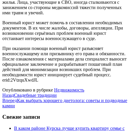
жилья. Лица, участвующие в СВО, иногда сталкиваются с
занижением со стороны медкомиссий тяжести полученных
ими травм и увечий.
Военный юрист может помочь в составлении необходимых
документов. В их числе жалобы, договоры, апелляции. При
возникновении серьёзных проблем военный юрист
отстаивает интересы военнослужащего в суде.
При оказании помощи военный юрист разъясняет
военнослужащему или призывнику его права и обязанности.
После ознакомления с материалами дела специалист выносит
официальное заключение и разрабатывает пошаговый план
действий для минимизации возникших проблем. При
необходимости юрист инициирует судебный процесс.
erid:2VtzquXwdJL
Опубликовано в рубрике
Недвижимость
Назад
Свадебные традиции
Вперед
Как выбрать хорошего диетолога: советы и подводные
камни
Свежие записи
В каком районе Курска лучше купить квартиру семье с