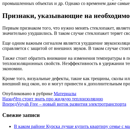
промышленных объектах и др. Однако со временем даже самые к
Признаки, указывающие на необходимо
Первым признаком того, что нужно менять стеклопакет, являет
значительно ухудшились. В таком случае стеклопакет теряет 
Еще одним важным сигналом является ухудшение звукоизоляции.
справляется с защитой от внешних звуков. В таком случае стои
Также стоит обратить внимание на изменения температуры в по
теплоизоляционных свойств. Неэффективность в удержании тепл
экономии.
Кроме того, визуальные дефекты, такие как трещины, сколы ил
внешний вид окон, но и могут привести к дополнительным про
Опубликовано в рубрике
Материалы
Назад
Что стоит знать про жидкую теплоизоляцию
Вперед
Voyah Free – новый виток развития электротранспорта
Свежие записи
В каком районе Курска лучше купить квартиру семье с м