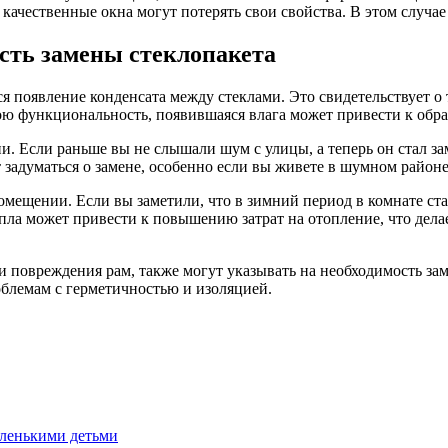
ачественные окна могут потерять свои свойства. В этом случае
сть замены стеклопакета
ся появление конденсата между стеклами. Это свидетельствует 
свою функциональность, появившаяся влага может привести к об
 Если раньше вы не слышали шум с улицы, а теперь он стал заме
т задуматься о замене, особенно если вы живете в шумном районе
мещении. Если вы заметили, что в зимний период в комнате ста
а может привести к повышению затрат на отопление, что делает
и повреждения рам, также могут указывать на необходимость за
блемам с герметичностью и изоляцией.
аленькими детьми