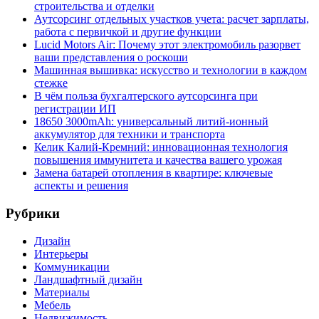
строительства и отделки
Аутсорсинг отдельных участков учета: расчет зарплаты,
работа с первичкой и другие функции
Lucid Motors Air: Почему этот электромобиль разорвет
ваши представления о роскоши
Машинная вышивка: искусство и технологии в каждом
стежке
В чём польза бухгалтерского аутсорсинга при
регистрации ИП
18650 3000mAh: универсальный литий-ионный
аккумулятор для техники и транспорта
Келик Калий-Кремний: инновационная технология
повышения иммунитета и качества вашего урожая
Замена батарей отопления в квартире: ключевые
аспекты и решения
Рубрики
Дизайн
Интерьеры
Коммуникации
Ландшафтный дизайн
Материалы
Мебель
Недвижимость