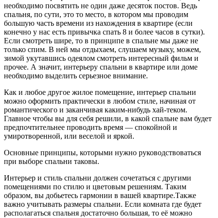
необходимо посвятить не один даже десяток постов. Ведь
спальня, по сути, это то место, в котором мы проводим
большую часть времени из нахождения в квартире (если
конечно у нас есть привычка спать 8 и более часов в сутки).
Если смотреть шире, то в принципе в спальне мы даже не
только спим. В ней мы отдыхаем, слушаем музыку, можем,
зимой укутавшись одеялом смотреть интересный фильм и
прочее. А значит, интерьеру спальни в квартире или доме
необходимо выделить серьезное внимание.
Как и любое другое жилое помещение, интерьер спальни
можно оформить практически в любом стиле, начиная от
романтического и заканчивая каким-нибудь хай-теком.
Главное чтобы вы для себя решили, в какой спальне вам будет
предпочтительнее проводить время — спокойной и
умиротворенной, или веселой и яркой.
Основные принципы, которыми нужно руководствоваться
при выборе спальни таковы.
Интерьер и стиль спальни должен сочетаться с другими
помещениями по стилю и цветовым решениям. Таким
образом, вы добьетесь гармонии в вашей квартире.Также
важно учитывать размеры спальни. Если комната где будет
располагаться спальня достаточно большая, то её можно