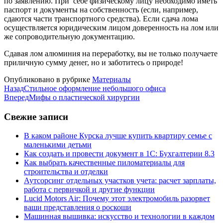
по заявлению. При себе физическому лицу необходимо иметь
паспорт и документы на собственность (если, например,
сдаются части транспортного средства). Если сдача лома
осуществляется юридическим лицом доверенность на лом или
же сопроводительную документацию.
Сдавая лом алюминия на переработку, вы не только получаете
приличную сумму денег, но и заботитесь о природе!
Опубликовано в рубрике
Материалы
Назад
Стильное оформление небольшого офиса
Вперед
Мифы о пластической хирургии
Свежие записи
В каком районе Курска лучше купить квартиру семье с
маленькими детьми
Как создать и провести документ в 1С: Бухгалтерии 8.3
Как выбрать качественные пиломатериалы для
строительства и отделки
Аутсорсинг отдельных участков учета: расчет зарплаты,
работа с первичкой и другие функции
Lucid Motors Air: Почему этот электромобиль разорвет
ваши представления о роскоши
Машинная вышивка: искусство и технологии в каждом