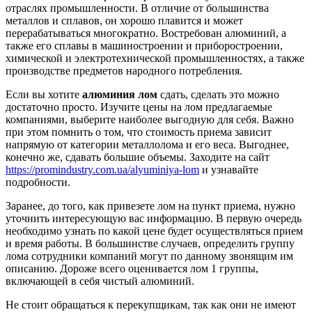
отраслях промышленности. В отличие от большинства
металлов и сплавов, он хорошо плавится и может
перерабатываться многократно. Востребован алюминий, а
также его сплавы в машиностроении и приборостроении,
химической и электротехнической промышленностях, а также
производстве предметов народного потребления.
Если вы хотите
алюминия лом
сдать, сделать это можно
достаточно просто. Изучите цены на лом предлагаемые
компаниями, выберите наиболее выгодную для себя. Важно
при этом помнить о том, что стоимость приема зависит
напрямую от категории металлолома и его веса. Выгоднее,
конечно же, сдавать большие объемы. Заходите на сайт
https://promindustry.com.ua/alyuminiya-lom
и узнавайте
подробности.
Заранее, до того, как привезете лом на пункт приема, нужно
уточнить интересующую вас информацию. В первую очередь
необходимо узнать по какой цене будет осуществляться прием
и время работы. В большинстве случаев, определить группу
лома сотрудники компаний могут по данному звонящим им
описанию. Дороже всего оценивается лом 1 группы,
включающей в себя чистый алюминий.
Не стоит обращаться к перекупщикам, так как они не имеют